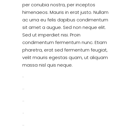
per conubia nostra, per inceptos
himenaeos. Mauris in erat justo. Nullam
ac urna eu felis dapibus condimentum
sit amet a augue. Sed non neque elit.
Sed ut imperdiet nisi. Proin
condimentum fermentum nunc. Etiam
pharetra, erat sed fermentum feugiat,
velit mauris egestas quam, ut aliquam
massa nisl quis neque.
toto togel
situs togel
link gacor
jacktoto
situs togel