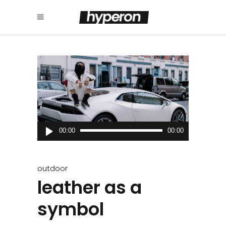
Audio
00:00
00:00
Player
outdoor
leather as a
symbol