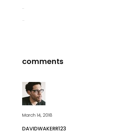
situs togel
slot gacor
comments
March 14, 2018
DAVIDWAKERR123