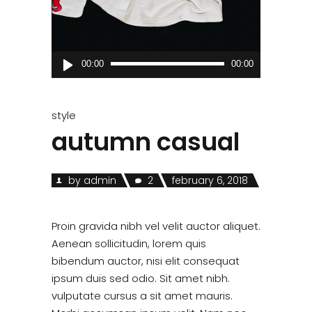
Audio
00:00
00:00
Player
style
autumn casual
by
admin
2
february 6, 2018
Proin gravida nibh vel velit auctor aliquet.
Aenean sollicitudin, lorem quis
bibendum auctor, nisi elit consequat
ipsum duis sed odio. Sit amet nibh.
vulputate cursus a sit amet mauris.